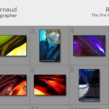
3
4
8
9